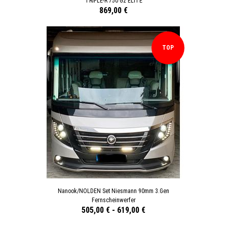
TRIPLE-R 750 G2 ELITE
869,00 €
TOP
Nanook/NOLDEN Set Niesmann 90mm 3.Gen
Fernscheinwerfer
505,00 €
-
619,00 €