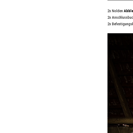
2x Nolden
Abbl
2x Anschlussbuc
2x Befestigungs