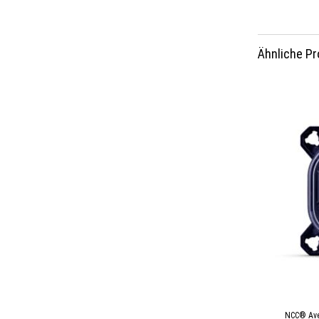
Ähnliche P
NCC® Ave