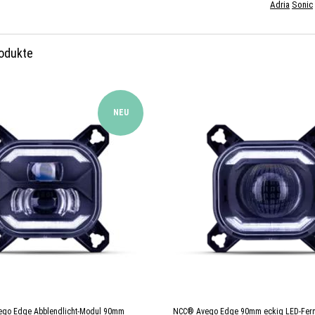
Adria
Sonic
rodukte
NEU
go Edge Abblendlicht-Modul 90mm
NCC® Avego Edge 90mm eckig LED-Fernl