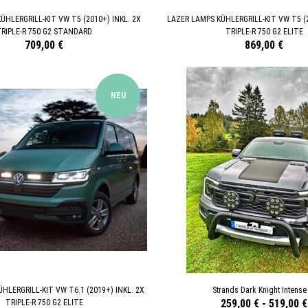
ÜHLERGRILL-KIT VW T5 (2010+) INKL. 2X
LAZER LAMPS KÜHLERGRILL-KIT VW T5 (2
RIPLE-R 750 G2 STANDARD
TRIPLE-R 750 G2 ELITE
709,00 €
869,00 €
NEU
HLERGRILL-KIT VW T6.1 (2019+) INKL. 2X
Strands Dark Knight Intense
259,00 €
-
519,00 €
TRIPLE-R 750 G2 ELITE