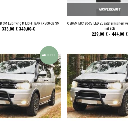
AUSVERKAUFT
B SM LEDriving® LIGHTBAR FX500-CB SM
OSRAM MX180-CB LED Zusatzfernscheinwe
333,00 €
349,00 €
mit ECE
229,00 €
-
444,00 €
AKTUELL