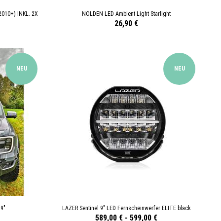
010+) INKL. 2X
NOLDEN LED Ambient Light Starlight
26,90 €
NEU
NEU
 9"
LAZER Sentinel 9" LED Fernscheinwerfer ELITE black
589,00 €
-
599,00 €