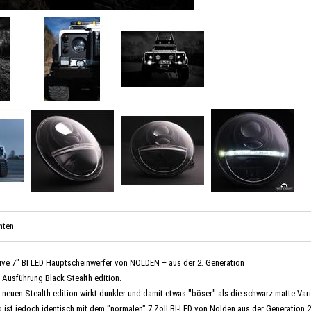
nten
ive 7″ BI LED Hauptscheinwerfer von NOLDEN – aus der 2. Generation
n Ausführung Black Stealth edition.
r neuen Stealth edition wirkt dunkler und damit etwas "böser" als die schwarz-matte Vari
 ist jedoch identisch mit dem "normalen" 7 Zoll BI-LED von Nolden aus der Generation 2