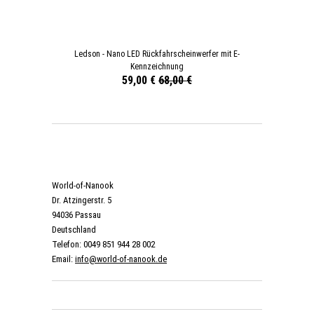
Ledson - Nano LED Rückfahrscheinwerfer mit E-
Kennzeichnung
59,00 €
68,00 €
World-of-Nanook
Dr. Atzingerstr. 5
94036 Passau
Deutschland
Telefon: 0049 851 944 28 002
Email:
info@world-of-nanook.de