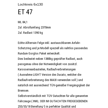
Lochkreis 6x130
ET 47
ML 84,1
Zul. Abrollumfang 2370mm
Zul. Radlast 1390 kg
Echte Allterrain Felge inkl. austauschbarem Anfahr-
Schutzring und je Modell speziell als nahtlos passendes
Rundum-Sorglos Paket entwickelt.
Dies bedeutet neben 1380kg geprüfter Radlast, auch
passgenau ohne der Notwendigkeit von zusätzl.
Karosserieanbauteilen, Radlaufverbreiterungen
( Ausnahme LIGHT Version des Ducato, welcher die
Radlaufverbreiterung des MAXI verwenden soll ) und
natürlich mit ausreichend TÜV-gemäßer Freigängigkeit der
Bremsen.
Selbstverständlich mit TÜV Gutachten für alle genannten
Fahrzeuge ( INKL: DER IM GUTACHTEN FREIGEGEBENEN
255/55/18 Bereifung !) in perfekter Qualität und