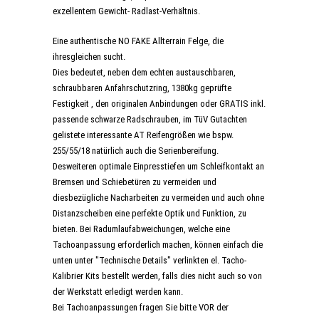
exzellentem Gewicht- Radlast-Verhältnis.
Eine authentische NO FAKE Allterrain Felge, die
ihresgleichen sucht.
Dies bedeutet, neben dem echten austauschbaren,
schraubbaren Anfahrschutzring, 1380kg geprüfte
Festigkeit , den originalen Anbindungen oder GRATIS inkl.
passende schwarze Radschrauben, im TüV Gutachten
gelistete interessante AT Reifengrößen wie bspw.
255/55/18 natürlich auch die Serienbereifung.
Desweiteren optimale Einpresstiefen um Schleifkontakt an
Bremsen und Schiebetüren zu vermeiden und
diesbezügliche Nacharbeiten zu vermeiden und auch ohne
Distanzscheiben eine perfekte Optik und Funktion, zu
bieten. Bei Radumlaufabweichungen, welche eine
Tachoanpassung erforderlich machen, können einfach die
unten unter "Technische Details" verlinkten el. Tacho-
Kalibrier Kits bestellt werden, falls dies nicht auch so von
der Werkstatt erledigt werden kann.
Bei Tachoanpassungen fragen Sie bitte VOR der