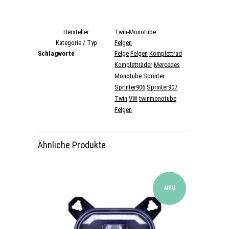
Hersteller
Twin-Monotube
Kategorie / Typ
Felgen
Schlagworte
Felge
Felgen
Komplettrad
Kompletträder
Mercedes
Monotube
Sprinter
Sprinter906
Sprinter907
Twin
VW
twinmonotube
Felgen
Ähnliche Produkte
NEU