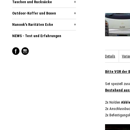
Taschen und Rucksäcke
+
Outdoor-Koffer und Boxen
+
Nanook's Raritäten Ecke
+
NEWS - Test und Erfahrungen
Details
Varia
B
itte VOR der 
Set speziell zu
Bestehend aus
2x Nolden
Abble
2x Anschlussbuc
2x Befestigungs