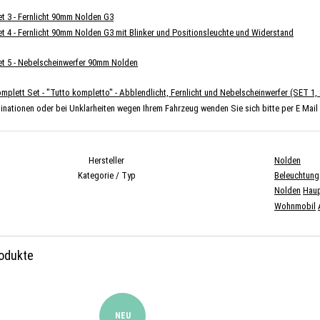
t 3 - Fernlicht 90mm Nolden G3
 4 - Fernlicht 90mm Nolden G3 mit Blinker und Positionsleuchte und Widerstand
t 5 - Nebelscheinwerfer 90mm Nolden
plett Set - "Tutto kompletto" - Abblendlicht, Fernlicht und Nebelscheinwerfer (SET 1
nationen oder bei Unklarheiten wegen Ihrem Fahrzeug wenden Sie sich bitte per E Mail a
Hersteller
Nolden
Kategorie / Typ
Beleuchtung
Nolden
Haup
Wohnmobil
rodukte
NEU