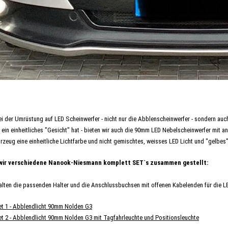
i der Umrüstung auf LED Scheinwerfer - nicht nur die Abblenscheinwerfer - sondern auch
ein einheitliches "Gesicht" hat - bieten wir auch die 90mm LED Nebelscheinwerfer mit an
rzeug eine einheitliche Lichtfarbe und nicht gemischtes, weisses LED Licht und "gelbes
 wir verschiedene Nanook-Niesmann komplett SET`s zusammen gestellt:
alten die passenden Halter und die Anschlussbuchsen mit offenen Kabelenden für die L
t 1 - Abblendlicht 90mm Nolden G3
t 2 - Abblendlicht 90mm Nolden G3 mit Tagfahrleuchte und Positionsleuchte