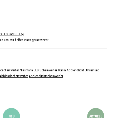
, SET 3 und SET 5)
n uns, wir helfen Ihnen gerne weiter
tscheinwerfer
Niesmann
LED Scheinwerfer
90mm
Abblendlicht
Umrüstung
Abblendscheinwerfer
Abblendlichtscheinwerfer
NEU
AKTUELL