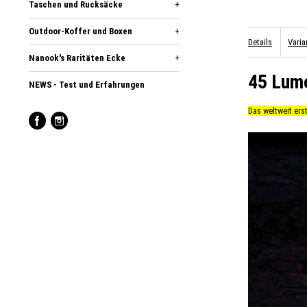
Taschen und Rucksäcke
+
Outdoor-Koffer und Boxen
+
Details
Varia
Nanook's Raritäten Ecke
+
45 Lume
NEWS - Test und Erfahrungen
Das weltweit erst