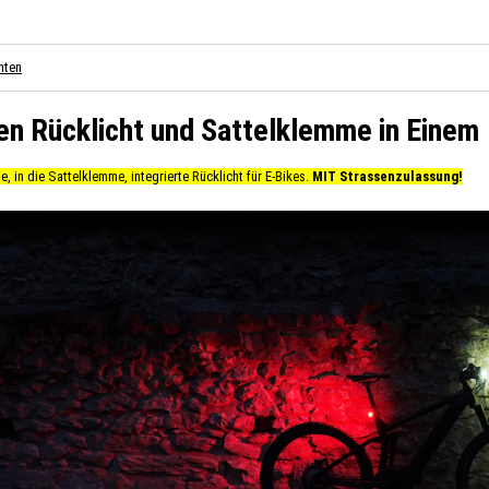
nten
n Rücklicht und Sattelklemme in Einem
e, in die Sattelklemme, integrierte Rücklicht für E-Bikes.
MIT Strassenzulassung!