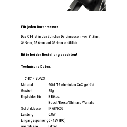
Für jeden Durchmesser
Das C14 ist in den üblichen Durchmessern von 31.8mm,
34.9mm, 35.6mm und 36.4mm erhältlich.
Bitte bei der Bestellung beachten!
Technische Daten:
C14 StVZO
C14
Material
6061-T6 Aluminium CnC-gefräst
Gewicht
35g
Empfohlen für
E-Bikes:
Bosch/Brose/Shimano/Yamaha
Schutzklasse
IP 68/IK09
Leistung
0.8W
Eingangsspannung
6 - 12V (DC)
Anschlüsse
Litzen