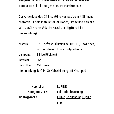
ausgeklügeltes Linsensystem schaffen zudem eine bis
dato unerreicht, homogene Leuchtcharakteristik.
Der Anschluss des C14 ist völlig kompatibel mit Shimano-
Motoren. Für die Installation an Bosch, Brose und Yamaha
wird zusätzliches Adapterkabel benötigt(nicht im
Lieferumfang).
Material:
CNC-gefräst, Aluminium 6061-T6, Shot-peen,
hart-anodisiert, Linse: Polycarbonat
Lampenart:
E-Bike Rücklicht
Gewicht:
35g
Leuchtkraft:
45 Lumen
Lieferumfang:
1x C14, 3x Kabelführung mit Klebepad
Hersteller
LUPINE
Kategorie / Typ
Fahrradbeleuchtung
Schlagworte
E-Bike
Beleuchtung
Lupine
LED