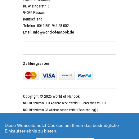
Dr. Atzingerstr. 5
94036 Passau
Deutschland
Telefon: 0049 851 944 28 002
Email:
info@world-of-nanook.de
Zahlungsarten
Copyright © 2026 World of Nanook
NOLDEN 90mm LED-Abblendscheinwerfer 3.Generation MONO
NOLDEN 90mm G3 Abblendscheinwerfer (Beleuchtung) |
Artikelnummer: WoN-NO-90903L-A-C
Diese Webseite nutzt Cookies um Ihnen das bestmögliche
Einkaufserlebnis zu bieten.
AGB
|
Datenschutz
|
Versand
|
Impressum
|
Über uns
|