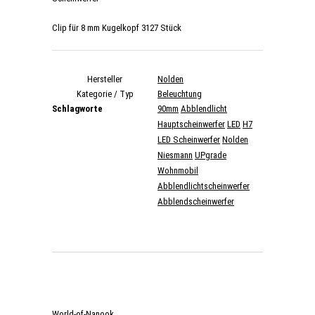
Clip für 8 mm Kugelkopf 3127 Stück
Hersteller
Nolden
Kategorie / Typ
Beleuchtung
Schlagworte
90mm
Abblendlicht
Hauptscheinwerfer
LED
H7
LED Scheinwerfer
Nolden
Niesmann
UPgrade
Wohnmobil
Abblendlichtscheinwerfer
Abblendscheinwerfer
World-of-Nanook