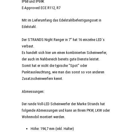
IP68 und IP69K
E-Approved ECE R112, R7
Mit im Lieferumfang das Edelstahlbefestigungsset in
Edelstahl.
Der STRANDS Night Ranger in 7" hat 16 einzelne LED`s
verbaut.
Es handelt sich hier um einen kombinierten Scheinwerfer,
der auch im Nahbereich bereits gute Dienste leistet.
Somit hat er nicht die typische "Spot" oder
Punktausleuchtung, wie man das sonst so von anderen
Zusatzscheinwerfern kennt.
Abmessungen
:
Der runde Voll-LED Scheinwerfer der Marke Strands hat
folgende Abmessungen und kann an Ihrem PKW, LKW oder
Wohnmobil montiert werden.
Höhe: 194,7 mm (inkl. Halter)