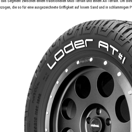
kt das Segment zwischen einem traditionellen Mud-Terrain und einem All-Terrain. Um dies
ezogen, die so für eine ausgezeichnete Griffigkeit auf losem Sand und in schlammigen