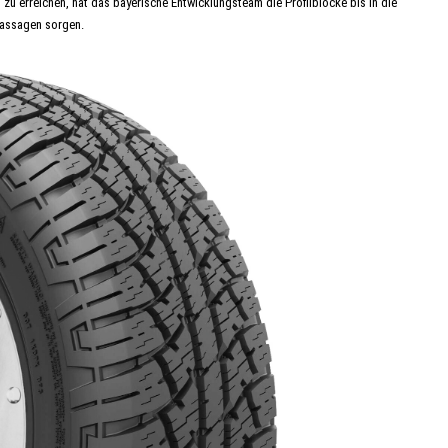
 zu erreichen, hat das bayerische Entwicklungsteam die Profilblöcke bis in die
 Passagen sorgen.