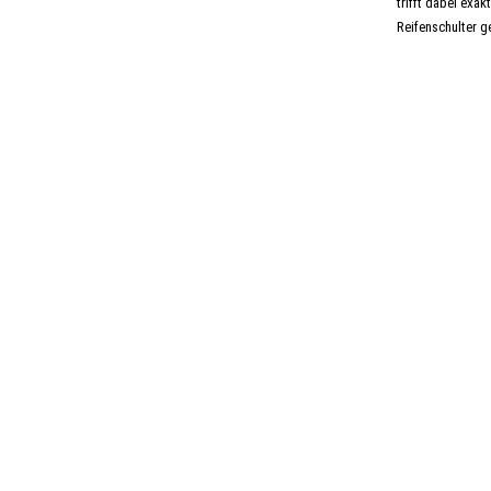
trifft dabei exa
Reifenschulter g