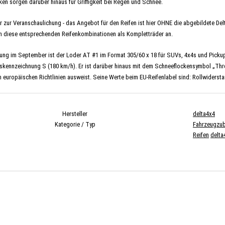
cken sorgen darüber hinaus für Griffigkeit bei Regen und Schnee.
ur zur Veranschaulichung - das Angebot für den Reifen ist hier OHNE die abgebildete Del
h diese entsprechenden Reifenkombinationen als Kompletträder an.
ung im September ist der Loder AT #1 im Format 305/60 x 18 für SUVs, 4x4s und Pickups 
skennzeichnung S (180 km/h). Er ist darüber hinaus mit dem Schneeflockensymbol „Thre
h europäischen Richtlinien ausweist. Seine Werte beim EU-Reifenlabel sind: Rollwiders
Hersteller
delta4x4
Kategorie / Typ
Fahrzeugzu
Reifen
delta