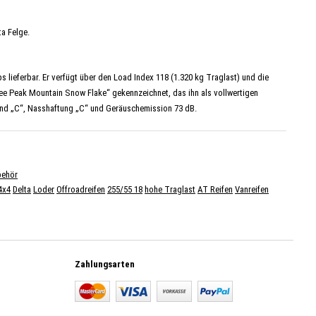
ta Felge.
lieferbar. Er verfügt über den Load Index 118 (1.320 kg Traglast) und die
e Peak Mountain Snow Flake“ gekennzeichnet, das ihn als vollwertigen
tand „C“, Nasshaftung „C“ und Geräuschemission 73 dB.
behör
4x4
Delta
Loder
Offroadreifen
255/55 18
hohe Traglast
AT Reifen
Vanreifen
Zahlungsarten