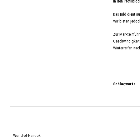
in den Profilblö
Das Bild dient n
Wir bieten jedoc
Zur Markteinführ
Geschwindigkeit
Winterreifen nac
Schlagworte
World-of-Nanook