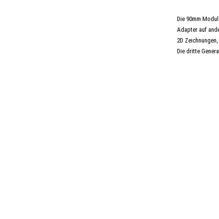
Die 90mm Module
Adapter auf ande
2D Zeichnungen, 
Die dritte Gener