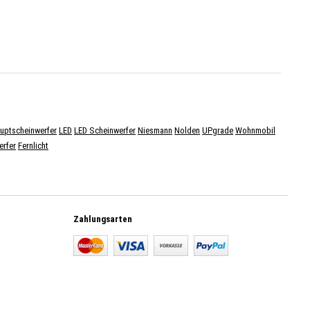
uptscheinwerfer
LED
LED Scheinwerfer
Niesmann
Nolden
UPgrade
Wohnmobil
erfer
Fernlicht
Zahlungsarten