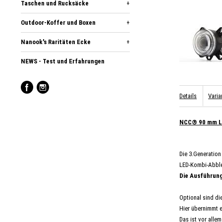
Taschen und Rucksäcke
+
Outdoor-Koffer und Boxen
+
Nanook's Raritäten Ecke
+
NEWS - Test und Erfahrungen
Details
Varia
NCC® 90 mm L
Die 3.Generation
LED-Kombi-Abble
Die Ausführung
Optional sind di
Hier übernimmt e
Das ist vor alle