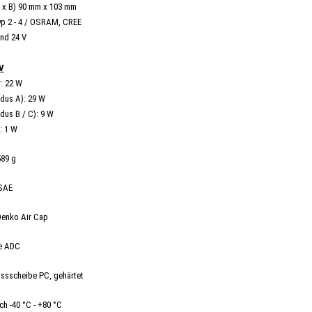
 x B) 90 mm x 103 mm
yp 2 - 4 / OSRAM, CREE
nd 24 V
V
: 22 W
odus A): 29 W
dus B / C): 9 W
: 1 W
589 g
 SAE
 Denko Air Cap
se ADC
ussscheibe PC, gehärtet
h -40 °C - +80 °C