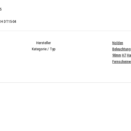
5
H DT15-04
Hersteller
Nolden
Kategorie / Typ
Beleuchtung
90mm
H7
Ha
Fernscheinw