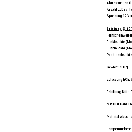
Abmessungen (L
Anzahl LEDs / T
Spannung 12 V u
Leistung @ 12 
Fernscheinwerfer
Blinkleuchte (M
Blinkleuchte (Mo
Positionsleuchte
Gewicht 538 g - 
Zulassung ECE,
Belüftung Nitto
Material Gehäu
Material Abschl
Temperaturbereic